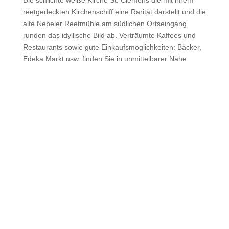
Die schlichte weiße Kirche St. Clemens die mit ihrem
reetgedeckten Kirchenschiff eine Rarität darstellt und die
alte Nebeler Reetmühle am südlichen Ortseingang
runden das idyllische Bild ab. Verträumte Kaffees und
Restaurants sowie gute Einkaufsmöglichkeiten: Bäcker,
Edeka Markt usw. finden Sie in unmittelbarer Nähe.
Ferienhaus Badehus
Wir freuen uns auf Ihren
Besuch